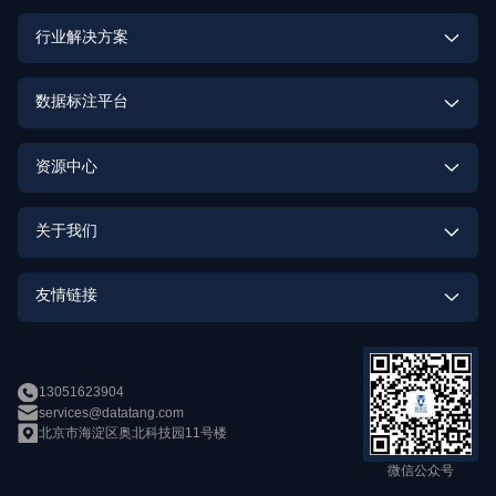
多模态数据定制
行业解决方案
激光雷达点云数据定制
具身智能数据解决方案
数据标注平台
街景数据定制
高质量数据集建设解决方案
数据标注平台
资源中心
OCR数据定制
大模型解决方案
数据标注实训平台
助研数据集
行为识别数据定制
关于我们
智能驾驶解决方案
数据质量与安全
身份识别数据定制
企业介绍
智能娱乐解决方案
友情链接
语音识别数据定制
人才招募
智能客服解决方案
openMPD
语音合成数据定制
新闻中心
智能家居解决方案
13051623904
数加加
services@datatang.com
数据竞赛
北京市海淀区奥北科技园11号楼
新零售解决方案
帕依提提
微信公众号
智能医疗解决方案