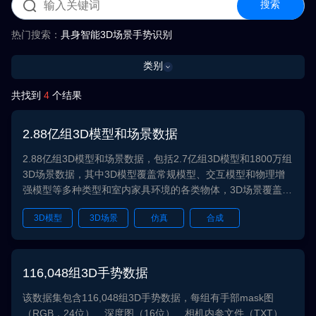
搜索
热门搜索：
具身智能
3D场景
手势识别
类别
共找到
4
个结果
2.88亿组3D模型和场景数据
2.88亿组3D模型和场景数据，包括2.7亿组3D模型和1800万组
3D场景数据，其中3D模型覆盖常规模型、交互模型和物理增
强模型等多种类型和室内家具环境的各类物体，3D场景覆盖室
内家装场景和商业空间场景。该数据集可用于3D资产生成、仿
3D模型
3D场景
仿真
合成
真训练场构建等任务。
具身智能
116,048组3D手势数据
该数据集包含116,048组3D手势数据，每组有手部mask图
（RGB，24位）、深度图（16位）、相机内参文件（TXT）、