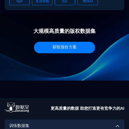
ego
具身智能
6目
物理AI
云、SLAM轨迹及手势识别结果，格式标准，可直接用于具身
智能、空间感知与3D重建等模型训练，具备高精度、多场景、
即用性强的核心优势。
大规模高质量的版权数据集
获取报价方案
更高质量的数据 助您打造更有竞争力的AI
训练数据集