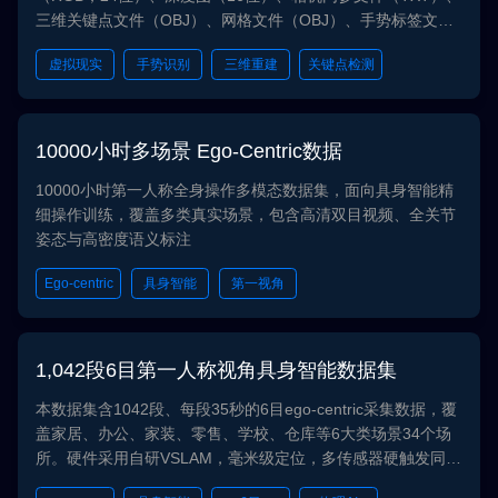
三维关键点文件（OBJ）、网格文件（OBJ）、手势标签文件
（TXT）、关键点demo图（JPG）、网格demo图（JPG）。
虚拟现实
手势识别
三维重建
关键点检测
采集环境为室内、右手（无手持物），覆盖第一人称和第三人
称视角，多种手势类型、手指姿态和手部整体旋转姿态，多人
采集。采集设备为多台Kinect，不含个人人脸敏感信息，手部
mask图和深度图已对齐。该数据集可用于手势识别、手部三
10000小时多场景 Ego-Centric数据
维重建、手部关键点检测等任务。
10000小时第一人称全身操作多模态数据集，面向具身智能精
细操作训练，覆盖多类真实场景，包含高清双目视频、全关节
姿态与高密度语义标注
Ego-centric
具身智能
第一视角
1,042段6目第一人称视角具身智能数据集
本数据集含1042段、每段35秒的6目ego-centric采集数据，覆
盖家居、办公、家装、零售、学校、仓库等6大类场景34个场
所。硬件采用自研VSLAM，毫米级定位，多传感器硬触发同步
（≤1ms），RGB达60fps高帧率。数据含6路视频、标定、点