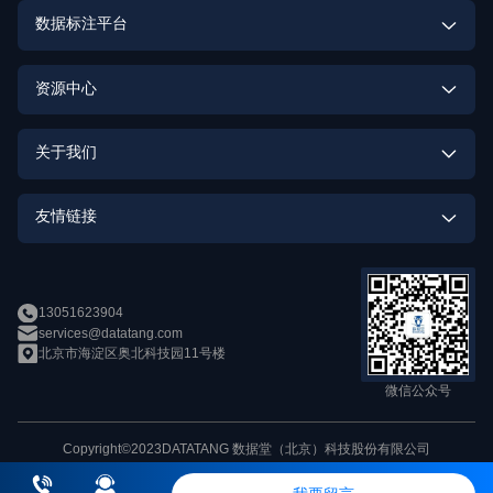
具身智能数据解决方案
数据标注平台
语音识别训练数据集
街景数据定制
高质量数据集建设解决方案
数据标注平台
语音合成训练数据集
资源中心
OCR数据定制
大模型解决方案
数据标注实训平台
OCR训练数据集
助研数据集
行为识别数据定制
关于我们
智能驾驶解决方案
发音词典训练数据集
数据质量与安全
身份识别数据定制
企业介绍
智能娱乐解决方案
友情链接
自然语言理解训练数据集
语音识别数据定制
人才招募
智能客服解决方案
openMPD
语音合成数据定制
新闻中心
智能家居解决方案
13051623904
数加加
services@datatang.com
数据竞赛
北京市海淀区奥北科技园11号楼
新零售解决方案
帕依提提
微信公众号
智能医疗解决方案
Copyright©2023DATATANG 数据堂（北京）科技股份有限公司
京ICP备11010828号 京公网安备 11010802026079号