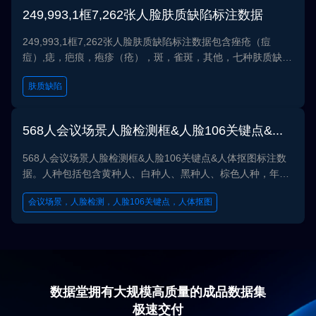
249,993,1框7,262张人脸肤质缺陷标注数据
249,993,1框7,262张人脸肤质缺陷标注数据包含痤疮（痘
痘）,痣，疤痕，疱疹（疮），斑，雀斑，其他，七种肤质缺陷
的人脸。数据可用于肤质检测、人脸识别等任务。
肤质缺陷
568人会议场景人脸检测框&人脸106关键点&人体抠图标注数据
568人会议场景人脸检测框&人脸106关键点&人体抠图标注数
据。人种包括包含黄种人、白种人、黑种人、棕色人种，年龄
以中青年为主，采集了多种室内办公场景，涵盖会议室、咖啡
会议场景，人脸检测，人脸106关键点，人体抠图
厅、图书馆、卧室等。在标注方面，一个人包含61-64张照
片，标注被采集人的人脸检测框和人脸106关键点，并对人体
进行抠图标注。数据可用于人脸检测、人脸106关键点识别、
人体抠图等任务。
数据堂拥有大规模高质量的成品数据集
极速交付