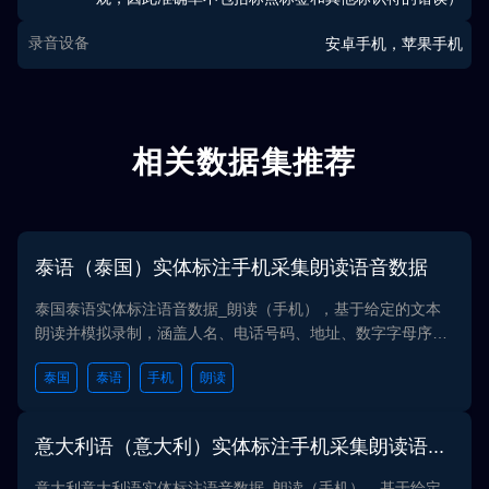
录音设备
安卓手机，苹果手机
相关数据集推荐
泰语（泰国）实体标注手机采集朗读语音数据
泰国泰语实体标注语音数据_朗读（手机），基于给定的文本
朗读并模拟录制，涵盖人名、电话号码、地址、数字字母序
列、Email、产品型号、产品序列号、金钱等多个实体类型，
泰国
泰语
手机
朗读
内容丰富。此数据集标注了文本内容等多种属性，准确性高，
为语音识别相关研究及应用提供了丰富的资源，经多家AI公司
验证：有助于模型面对真实世界的多样性时能够表现出色。我
意大利语（意大利）实体标注手机采集朗读语音数据
们严格遵循数据保护法规和隐私规定，确保数据采集、存储和
使用的过程中维护用户的隐私和合法权益，所有数据均遵循