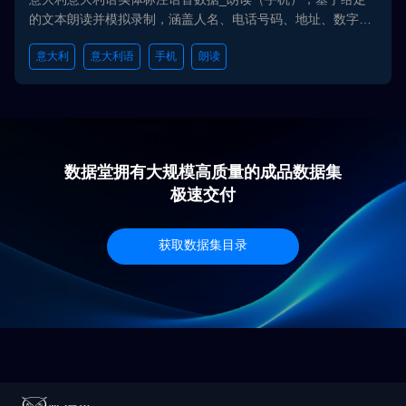
意大利意大利语实体标注语音数据_朗读（手机），基于给定
GDPR, CCPA, PIPL。
的文本朗读并模拟录制，涵盖人名、电话号码、地址、数字字
母序列、Email、产品型号、产品序列号、金钱等多个实体类
意大利
意大利语
手机
朗读
型，内容丰富。此数据集标注了文本内容等多种属性，准确性
高，为语音识别相关研究及应用提供了丰富的资源，经多家AI
公司验证：有助于模型面对真实世界的多样性时能够表现出
色。我们严格遵循数据保护法规和隐私规定，确保数据采集、
存储和使用的过程中维护用户的隐私和合法权益，所有数据均
遵循GDPR, CCPA, PIPL。
数据堂拥有大规模高质量的成品数据集
极速交付
获取数据集目录