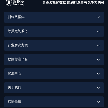
更高质量的数据 助您打造更有竞争力的AI
训练数据集
具身智能训练数据集
数据定制服务
大模型训练数据集
多模态数据定制
行业解决方案
计算机视觉训练数据集
激光雷达点云数据定制
具身智能数据解决方案
数据标注平台
语音识别训练数据集
街景数据定制
高质量数据集建设解决方案
数据标注平台
语音合成训练数据集
资源中心
OCR数据定制
大模型解决方案
数据标注实训平台
OCR训练数据集
助研数据集
行为识别数据定制
关于我们
智能驾驶解决方案
发音词典训练数据集
数据质量与安全
身份识别数据定制
企业介绍
智能娱乐解决方案
友情链接
自然语言理解训练数据集
语音识别数据定制