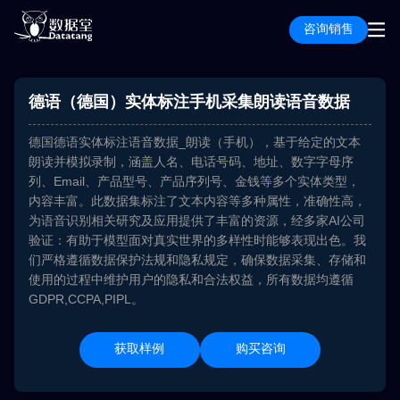
咨询销售
德语（德国）实体标注手机采集朗读语音数据
德国德语实体标注语音数据_朗读（手机），基于给定的文本
朗读并模拟录制，涵盖人名、电话号码、地址、数字字母序
列、Email、产品型号、产品序列号、金钱等多个实体类型，
内容丰富。此数据集标注了文本内容等多种属性，准确性高，
为语音识别相关研究及应用提供了丰富的资源，经多家AI公司
验证：有助于模型面对真实世界的多样性时能够表现出色。我
们严格遵循数据保护法规和隐私规定，确保数据采集、存储和
使用的过程中维护用户的隐私和合法权益，所有数据均遵循
GDPR,CCPA,PIPL。
获取样例
购买咨询