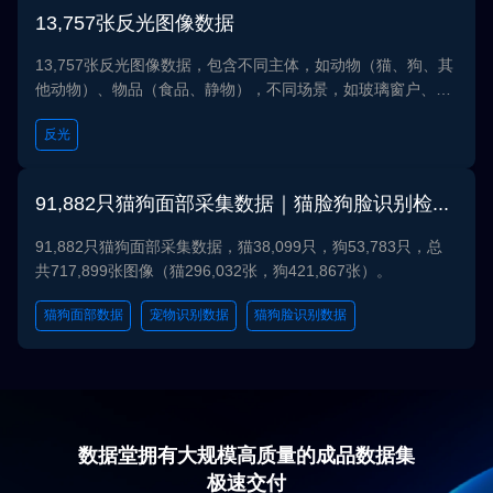
13,757张反光图像数据
13,757张反光图像数据，包含不同主体，如动物（猫、狗、其
他动物）、物品（食品、静物），不同场景，如玻璃窗户、玻
璃展柜、电子屏幕等，不同反光程度，如反光、严重反光等。
反光
该数据集可用于图像识别等任务。
91,882只猫狗面部采集数据｜猫脸狗脸识别检测数据
91,882只猫狗面部采集数据，猫38,099只，狗53,783只，总
共717,899张图像（猫296,032张，狗421,867张）。
猫狗面部数据
宠物识别数据
猫狗脸识别数据
动物识别数据
猫脸数据
狗脸数据
数据堂拥有大规模高质量的成品数据集
极速交付