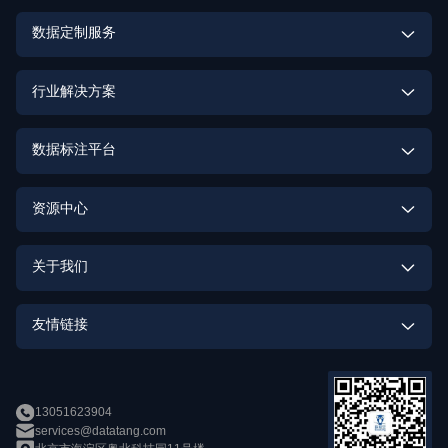
具身智能训练数据集
数据定制服务
大模型训练数据集
多模态数据定制
行业解决方案
计算机视觉训练数据集
激光雷达点云数据定制
具身智能数据解决方案
数据标注平台
语音识别训练数据集
街景数据定制
高质量数据集建设解决方案
数据标注平台
语音合成训练数据集
资源中心
OCR数据定制
大模型解决方案
数据标注实训平台
OCR训练数据集
助研数据集
行为识别数据定制
关于我们
智能驾驶解决方案
发音词典训练数据集
数据质量与安全
身份识别数据定制
企业介绍
智能娱乐解决方案
友情链接
自然语言理解训练数据集
语音识别数据定制
人才招募
智能客服解决方案
openMPD
语音合成数据定制
新闻中心
智能家居解决方案
13051623904
数加加
services@datatang.com