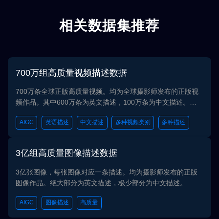
相关数据集推荐
万组高质量视频描述数据
8900
条全球正版高质量视频。均为全球摄影师发布的正版视
本产品共89
其中600万条为英文描述，100万条为中文描述。涵
档，json
风景、动物等多种类别。分辨率均在1080p以上。
对图片的O
英语描述
中文描述
多种视频类别
多种描述
日语
阿
拉伯语和日
律、政务与
文化与宗教
高质量图像描述数据
3,000
确率（张准）
准确率（句
像，每张图像对应一条描述。均为摄影师发布的正版
3,000万
等）分界或
。绝大部分为英文描述，极少部分为中文描述。
率与清晰画
任务，多模
通过合法渠
觉问答任务
图像描述
高质量
视频
4K
素材提供商
属清晰可溯