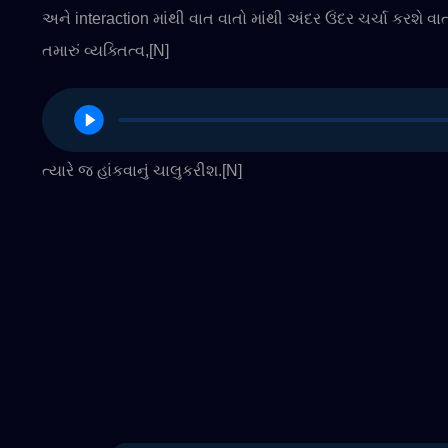
અને interaction માંથી વાત વાતો માંથી અંદર ઉંદર ચર્ચા કરશે
તમારું વ્યક્તિત્વ,[N]
ત્યારે જ હાંકવાનું ચાલુકરીશ.[N]