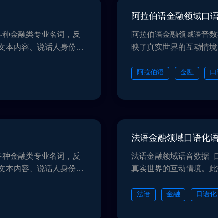
阿拉伯语金融领域口
各种金融类专业名词，反
阿拉伯语金融领域语音数
文本内容、说话人身份性
映了真实世界的互动情境
丰富的资源，经多家AI公
别等多种属性，为各种人
时能够表现出色。我们严
司验证：有助于模型面对
阿拉伯语
金融
口
采集、存储和使用的过程
格遵循数据保护法规和隐
DPR, CCPA,
中维护用户的隐私和合法权
PIPL。
法语金融领域口语化
各种金融类专业名词，反
法语金融领域语音数据_
文本内容、说话人身份性
真实世界的互动情境。此
丰富的资源，经多家AI公
多种属性，为各种人工智
时能够表现出色。我们严
证：有助于模型面对真实
法语
金融
口语化
采集、存储和使用的过程
循数据保护法规和隐私规