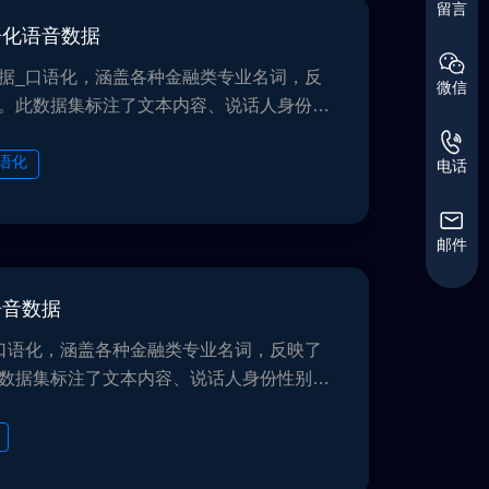
留言
语化语音数据
据_口语化，涵盖各种金融类专业名词，反
微信
。此数据集标注了文本内容、说话人身份性
工智能应用提供了丰富的资源，经多家AI公
真实世界的多样性时能够表现出色。我们严
语化
电话
私规定，确保数据采集、存储和使用的过程
益，所有数据均遵循GDPR, CCPA,
邮件
语音数据
口语化，涵盖各种金融类专业名词，反映了
数据集标注了文本内容、说话人身份性别等
能应用提供了丰富的资源，经多家AI公司验
世界的多样性时能够表现出色。我们严格遵
定，确保数据采集、存储和使用的过程中维