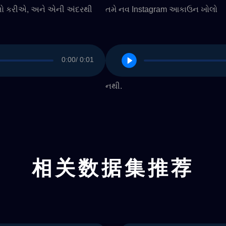
 વાતો કરીએ, અને એની અંદરથી
તમે નવ Instagram આકાઉન ખોલો
0:00
/ 0:01
નથી.
相关数据集推荐