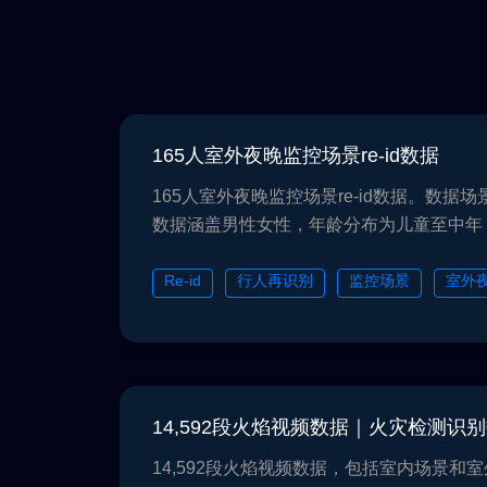
165人室外夜晚监控场景re-id数据
165人室外夜晚监控场景re-id数据。数据
数据涵盖男性女性，年龄分布为儿童至中年
包括RGB和IR2种模态。在标注方面，标注
性信息。数据可用于Re-ID等任务。
Re-id
行人再识别
监控场景
室外
14,592段火焰视频数据｜火灾检测识
14,592段火焰视频数据，包括室内场景和