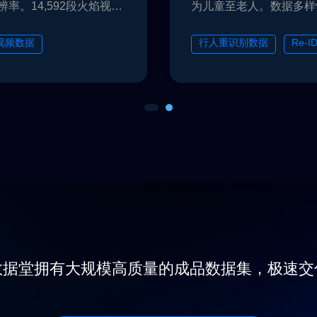
。14,592段火焰视频
为儿童至老人。数据多样
角度、不同人体朝向和姿
矩形框和15种人体属性信
视频数据
行人重识别数据
Re-
安防行人检索数据
监
数据堂拥有大规模高质量的成品数据集，极速交