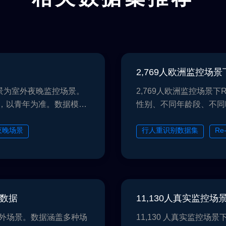
2,769人欧洲监控场
场景为室外夜晚监控场景。
2,769人欧洲监控场景
，以青年为准。数据模态
性别、不同年龄段、不同
人体矩形框和15种人体属
态。在标注方面，标注人
重识别任务。2,769人
夜晚场景
行人重识别数据集
Re
性，人种分布为白种人、
多属性行人标注数据
数据多样性包括不同年龄
向和姿态。在标注方面，
可用于Re-ID等任务。
别数据
11,130人真实监控
室外场景。数据涵盖多种场
11,130 人真实监控场