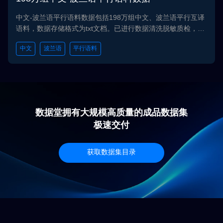
中文-波兰语平行语料数据包括198万组中文、波兰语平行互译
语料，数据存储格式为txt文档。已进行数据清洗脱敏质检，可
作为文本类数据分析的基础语料库，用于机器翻译等领域。
中文
波兰语
平行语料
数据堂拥有大规模高质量的成品数据集
极速交付
获取数据集目录