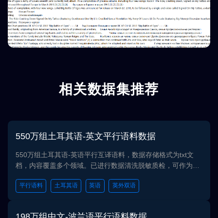
相关数据集推荐
550万组土耳其语-英文平行语料数据
550万组土耳其语-英语平行互译语料，数据存储格式为txt文
档，内容覆盖多个领域。已进行数据清洗脱敏质检，可作为文
本类数据分析的基础语料库，用于机器翻译等领域。
平行语料
土耳其语
英语
英外双语
198万组中文-波兰语平行语料数据